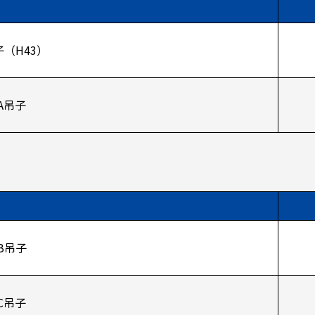
（H43）
A吊子
B吊子
C吊子