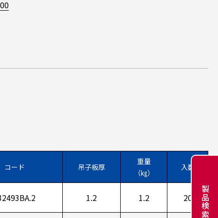
00
重量
コード
吊子板厚
入数
（㎏）
製品検索
32493BA.2
1.2
1.2
20