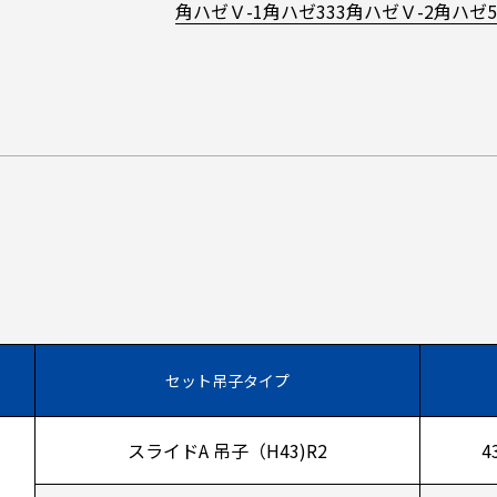
角ハゼＶ-1
角ハゼ333
角ハゼＶ-2
角ハゼ5
セット吊子タイプ
スライドA 吊子（H43)R2
4