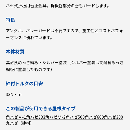
ハゼ式折板用雪止金具。折板谷部分の雪もガードします。
特長
アングル、バレーガードは不要ですので、施工性とコストパフォ
ーマンスに優れています。
本体材質
高耐食めっき鋼板・シルバー塗装（シルバー塗装は高耐食めっき
鋼板に塗装したものです）
締付トルクの目安
33N・m
この製品が使用できる屋根タイプ
角ハゼＶ-1
角ハゼ333
角ハゼＶ-2
角ハゼ500
角ハゼ600
角ハゼ300
丸ハゼ（建材）