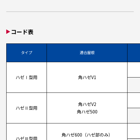
コード表
タイプ
適合屋根
ハゼⅠ型用
角ハゼV1
角ハゼV2
ハゼⅡ型用
角ハゼ500
角ハゼ600（ハゼ部のみ）
ハゼⅢ型用