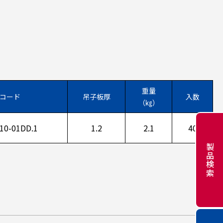
重量
コード
吊子板厚
入数
（㎏）
10-01DD.1
1.2
2.1
40
製品検索