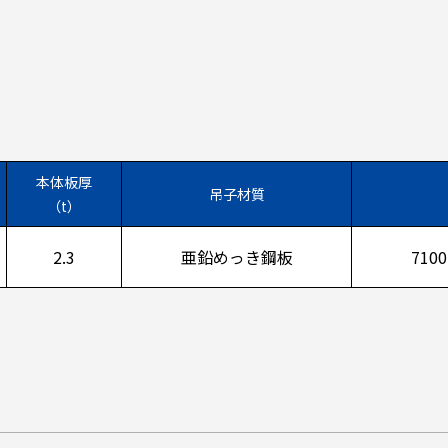
本体板厚
吊子材質
（t）
2.3
亜鉛めっき鋼板
7100