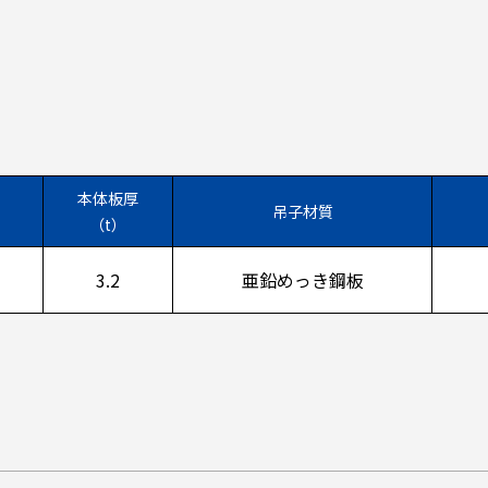
本体板厚
吊子材質
（t）
3.2
亜鉛めっき鋼板