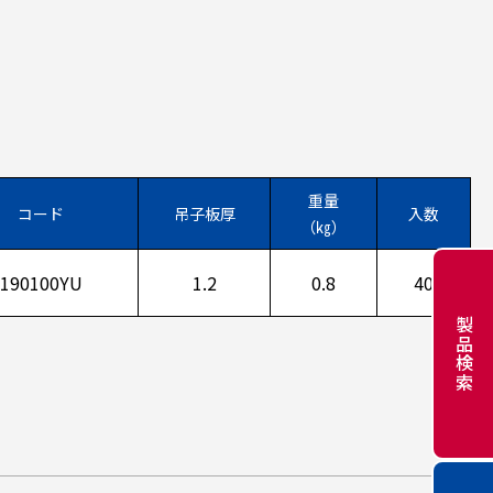
重量
コード
吊子板厚
入数
（㎏）
190100YU
1.2
0.8
40
製品検索