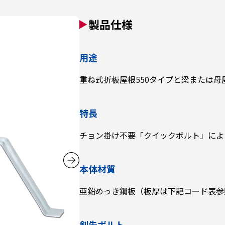
製品仕様
用途
重ね式折板屋根550タイプと梁または母
特長
チョン掛け不要「クイックボルト」によ
本体材質
亜鉛めっき鋼板（板厚は下記コード表参
剣先ボルト