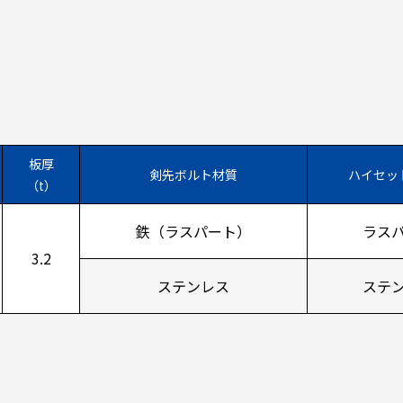
板厚
剣先ボルト材質
ハイセッ
（t）
鉄（ラスパート）
ラス
3.2
ステンレス
ステ