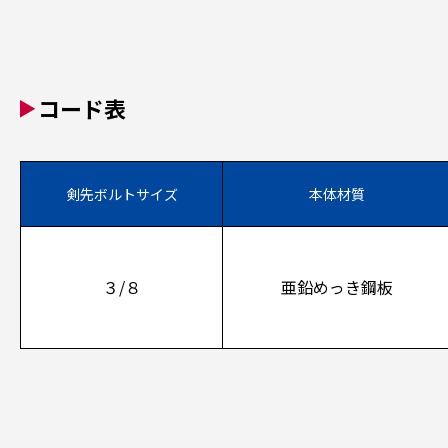
コード表
剣先ボルトサイズ
本体材質
３/８
亜鉛めっき鋼板