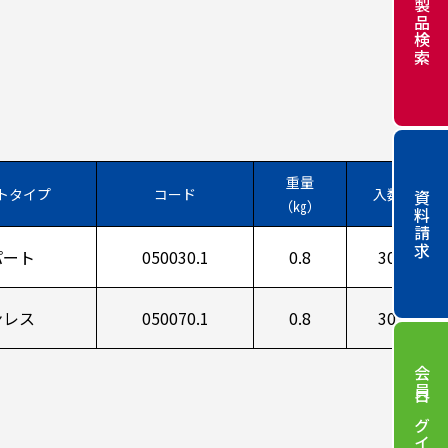
製品検索
重量
トタイプ
コード
入数
資料請求
（㎏）
パート
050030.1
0.8
30
ンレス
050070.1
0.8
30
会員ログイン