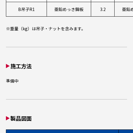
B吊子R1
亜鉛めっき鋼板
3.2
亜鉛
※重量（kg）は吊子・ナットを含みます。
施工方法
準備中
製品図面