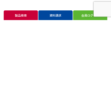
製品検索
資料請求
会員ログイン
新潟本社
〒940-2403 新潟県長岡市与板町本与板45番地
TEL 0258-72-0072
お問い合わせ・資料請求