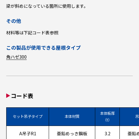
梁が斜めになっている箇所に使用します。
その他
材料等は下記コード表参照
この製品が使用できる屋根タイプ
角ハゼ300
コード表
本体板厚
セット吊子タイプ
本体材質
吊
（t）
A吊子R1
亜鉛めっき鋼板
3.2
亜鉛