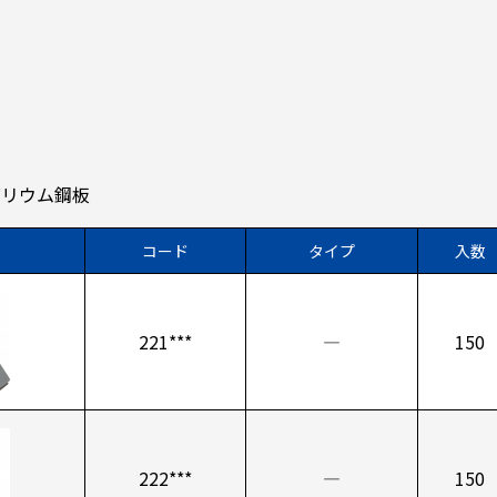
ルバリウム鋼板
コード
タイプ
入数
221***
―
150
222***
―
150