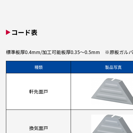
コード表
標準板厚0.4mm/加工可能板厚0.35～0.5mm ※原板ガ
種類
製品写真
軒先面戸
換気面戸