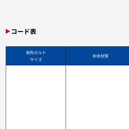
コード表
剣先ボルト
本体材質
サイズ