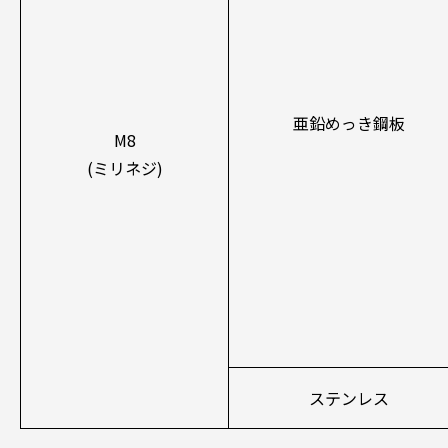
亜鉛めっき鋼板
M8
(ミリネジ)
ステンレス