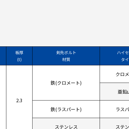
板厚
剣先ボルト
ハイセ
(t)
材質
タイ
クロ
鉄(クロメート)
亜鉛
2.3
鉄(ラスパート)
ラス
ステンレス
ステ