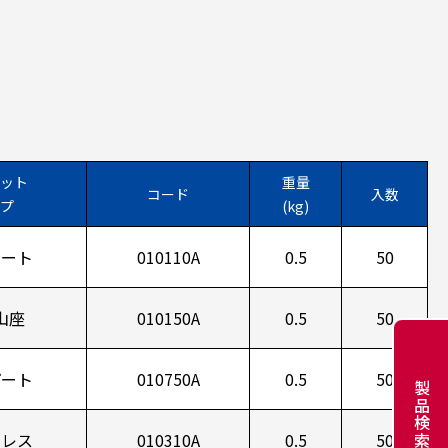
ット
重量
コード
入数
プ
(kg)
メート
010110A
0.5
50
山座
010150A
0.5
50
パート
010750A
0.5
50
製品検索
ンレス
010310A
0.5
50