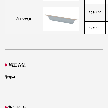
327***C
エプロン面戸
327***E
施工方法
準備中
製品図面