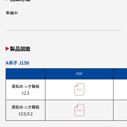
準備中
製品図面
A吊子 J150
PDF
亜鉛めっき鋼板
t2.3
亜鉛めっき鋼板
t2.5/3.2