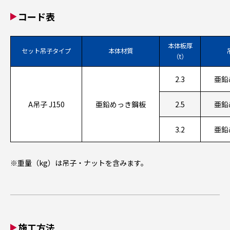
コード表
本体板厚
セット吊子タイプ
本体材質
（t）
2.3
亜鉛
A吊子 J150
亜鉛めっき鋼板
2.5
亜鉛
3.2
亜鉛
※重量（kg）は吊子・ナットを含みます。
施工方法