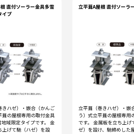
屋根 直付ソーラー金具多雪
立平葺A屋根 直付ソーラ
タイプ
巻きハゼ）・嵌合（かんご
立平葺（巻きハゼ）・嵌
平葺の屋根専用の取付金具
う）式立平葺の屋根専用
雪地域限定タイプです。 金
です。 金属板を立ち上げ
ち上げて馳（ハゼ）を設
ゼ）を設け、馳締めした