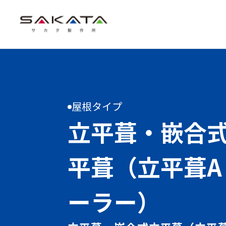
屋根タイプ
立平葺・嵌合
平葺（立平葺A
ーラー）