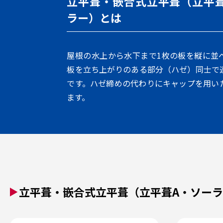
立平葺・嵌合式立平葺（立平
ラー）とは
屋根の水上から水下まで1枚の板を縦に並
板を立ち上がりのある部分（ハゼ）同士で
です。ハゼ締めの代わりにキャップを用い
ます。
立平葺・嵌合式立平葺（立平葺A・ソー