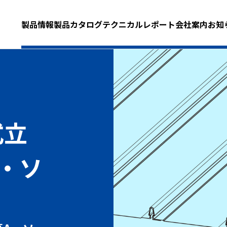
製品情報
製品カタログ
テクニカルレポート
会社案内
お知
式立
・ソ