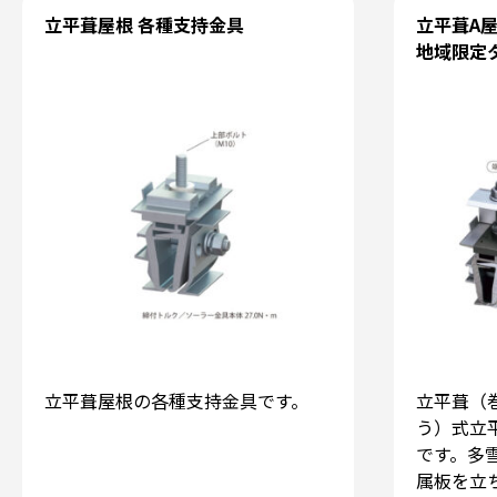
立平葺屋根 各種支持金具
立平葺A
地域限定
立平葺屋根の各種支持金具です。
立平葺（
う）式立
です。多
属板を立