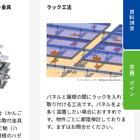
ー金具
ラック工法
資料請求
会員ログイン
パネルと屋根の間にラックを入れて
取り付ける工法です。パネルをより
多く設置したい場合におすすめで
合（かんご
す。物件ごとに都度検討しておりま
の取付金具
す。まずはお問合せください。
て馳（ハ
屋根のハゼ