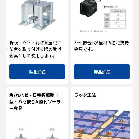
折板・立平・瓦棒葺屋根に
ハゼ嵌合式A屋根の各種支持
架台を取り付ける際の受け
金具です。
金具として使用します。
製品詳細
製品詳細
角/丸ハゼ・日輪折板馳Ⅱ
ラック工法
型・ハゼ嵌合A 直付ソーラ
ー金具